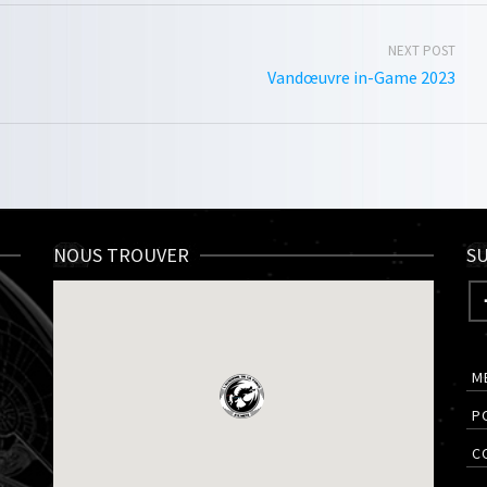
NEXT POST
Vandœuvre in-Game 2023
NOUS TROUVER
SU
M
P
C