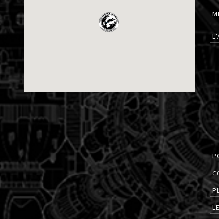
M
L
P
C
P
L