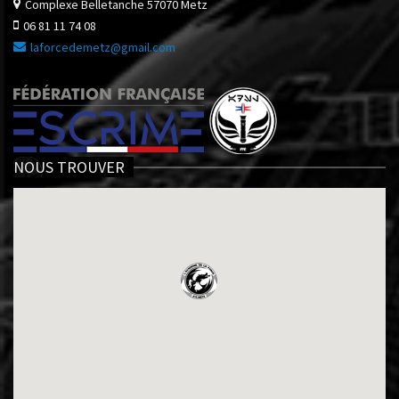
Complexe Belletanche
57070 Metz
06 81 11 74 08
laforcedemetz@gmail.com
NOUS TROUVER