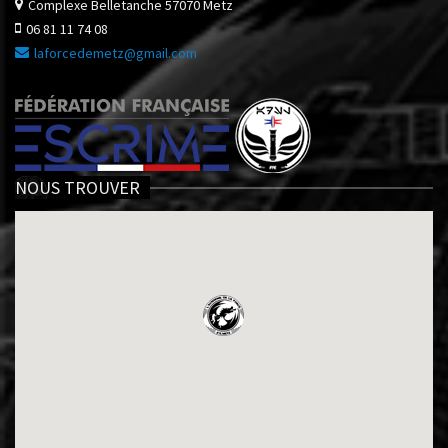
Complexe Belletanche
57070 Metz
06 81 11 74 08
laforcedemetz@gmail.com
NOUS TROUVER