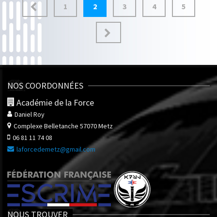
Pagination
1
2
3
4
5
des
publications
NOS COORDONNÉES
Académie de la Force
Daniel Roy
Complexe Belletanche
57070 Metz
06 81 11 74 08
laforcedemetz@gmail.com
NOUS TROUVER